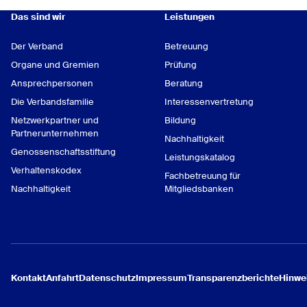
0351 796620-2923
Kai Sauerwein
Das sind wir
Stephanie Düker
Leistungen
069 6978-3836
Berater
Team-Koordinatorin
Dr. Stefan Touchard
Der Verband
Betreuung
Energie
Schülergenossenschaft
Team-Koordinator
Organe und Gremien
Prüfung
und Gründungsberatung i
Verkehr und Logistik
Ansprechpersonen
Beratung
069 6978-3836
Gastronomie und Energi
und Gründungsberatung,
Die Verbandsfamilie
Interessenvertretung
Netzwerkpartner und
Bildung
insb. für Wohnen/Immobi
0211 16091-4680
Partnerunternehmen
Nachhaltigkeit
Handel
Genossenschaftsstiftung
Leistungskatalog
Verhaltenskodex
0211 16091-4349
Fachbetreuung für
Nachhaltigkeit
Mitgliedsbanken
Kontakt
Anfahrt
Datenschutz
Impressum
Transparenzberichte
Hinwe