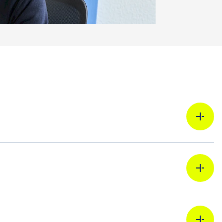
Annchristin Hillert
Beraterin
030 26472-7052
Jennyfer Dutschke
Beraterin