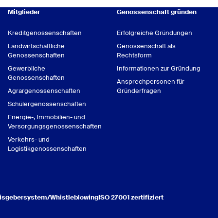
Mitglieder
Genossenschaft gründen
Kreditgenossenschaften
Erfolgreiche Gründungen
en
Landwirtschaftliche
Genossenschaft als
Genossenschaften
Rechtsform
nsb. für Dorfläden,
Gewerbliche
Informationen zur Gründung
e
Genossenschaften
Ansprechpersonen für
lien, Handwerk und
Agrargenossenschaften
Gründerfragen
Schülergenossenschaften
Energie-, Immobilien- und
Versorgungsgenossenschaften
Verkehrs- und
Logistikgenossenschaften
isgebersystem/
Whistleblowing
ISO 27001 zertifiziert