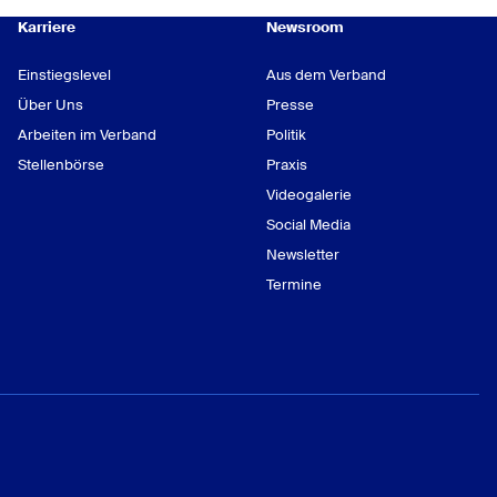
Karriere
Newsroom
0211 16091-4635
Stefanie Herfort
Einstiegslevel
Aus dem Verband
Beraterin/Mediatorin
Über Uns
Presse
Schülergenossenschaften
Arbeiten im Verband
Politik
Stellenbörse
Praxis
0211 16091-4679
Videogalerie
Social Media
Newsletter
Termine