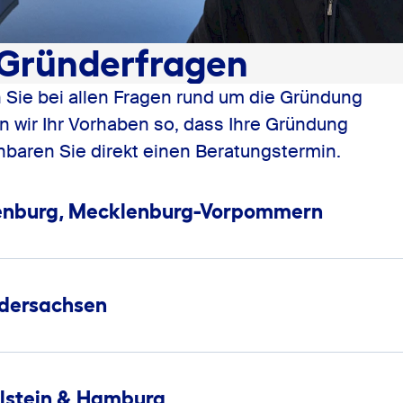
ündung
Politik
Videogalerie
 Gründerfragen
 Gründerfragen
Praxis
Social Media
 Sie bei allen Fragen rund um die Gründung
Videogalerie
 wir Ihr Vorhaben so, dass Ihre Gründung
Newsletter
enschaften
nbaren Sie direkt einen Beratungstermin.
Social Media
Termine
Newsletter
denburg, Mecklenburg-Vorpommern
Termine
edersachsen
lstein & Hamburg