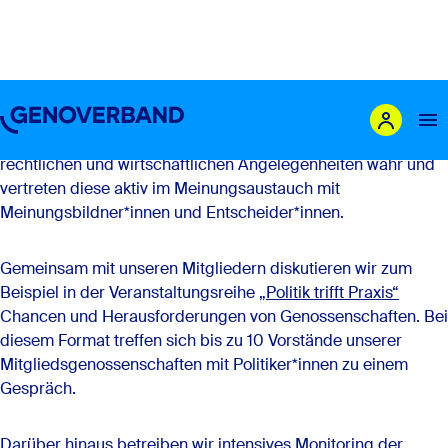
Interessenvertretung
Wir, der Genoverband e.V. nehmen die Interessen unserer
Mitglieder in allen genossenschaftlichen, politischen,
rechtlichen und wirtschaftlichen Angelegenheiten wahr und
vertreten diese aktiv im Meinungsaustauch mit
Das sind wir
Meinungsbildner*innen und Entscheider*innen.
Leistungen
Gemeinsam mit unseren Mitgliedern diskutieren wir zum
Mitglieder
Beispiel in der Veranstaltungsreihe
„Politik trifft Praxis“
Chancen und Herausforderungen von Genossenschaften. Bei
Genossenschaft gründen
diesem Format treffen sich bis zu 10 Vorstände unserer
Karriere
Mitgliedsgenossenschaften mit Politiker*innen zu einem
Newsroom
Gespräch.
Darüber hinaus betreiben wir intensives Monitoring der