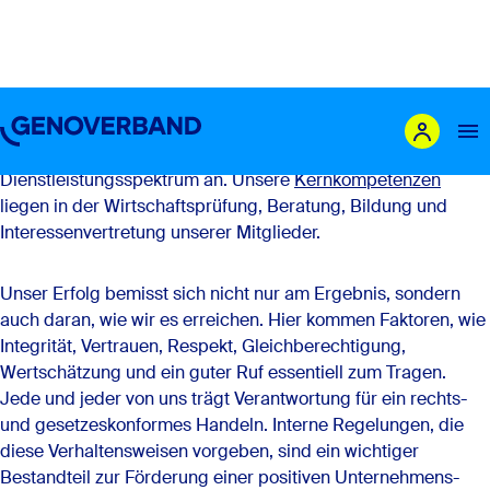
Verhaltenskodex
Der Genoverband e.V. bieten gemeinsam mit seinenTochter-
und Netzwerkgesellschaften ein umfangreiches
Dienstleistungsspektrum an. Unsere
Kernkompetenzen
liegen in der Wirtschaftsprüfung, Beratung, Bildung und
Das sind wir
Interessenvertretung unserer Mitglieder.
Leistungen
Unser Erfolg bemisst sich nicht nur am Ergebnis, sondern
Mitglieder
auch daran, wie wir es erreichen. Hier kommen Faktoren, wie
Integrität, Vertrauen, Respekt, Gleichberechtigung,
Genossenschaft gründen
Wertschätzung und ein guter Ruf essentiell zum Tragen.
Karriere
Jede und jeder von uns trägt Verantwortung für ein rechts-
Newsroom
und gesetzeskonformes Handeln. Interne Regelungen, die
diese Verhaltensweisen vorgeben, sind ein wichtiger
Bestandteil zur Förderung einer positiven Unternehmens-