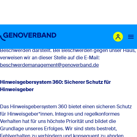
Hinweisgebersystem/Whistleblowing
Wichtiger Hinweis:
Bitte beachten Sie, dass das
Hinweisgebersystem 360 kein Eingangskanal für
Beschwerden darstellt. Bei Beschwerden gegen unser Haus,
verweisen wir an dieser Stelle auf die E-Mail:
Das sind wir
beschwerdemanagement@genoverband.de
Leistungen
Hinweisgebersystem 360: Sicherer Schutz für
Mitglieder
Hinweisgeber
Genossenschaft gründen
Karriere
Das Hinweisgebersystem 360 bietet einen sicheren Schutz
für Hinweisgeber*innen. Integres und regelkonformes
Newsroom
Verhalten hat für uns höchste Priorität und bildet die
Grundlage unseres Erfolges. Wir sind stets bestrebt,
Fehlverhalten zu verhindern und konsequent zu ahnden.