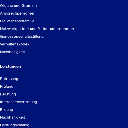
Organe und Gremien
Ansprechpersonen
Die Verbandsfamilie
Netzwerkpartner und Partnerunternehmen
Genossenschaftsstiftung
Verhaltenskodex
the
trusted lawyers of AWADO Rechtsanwaltsgesellschaft
Nachhaltigkeit
mbH (
www.awado-rag.de
).
Leistungen
Betreuung
Prüfung
Beratung
Interessenvertretung
Bildung
Nachhaltigkeit
Leistungskatalog