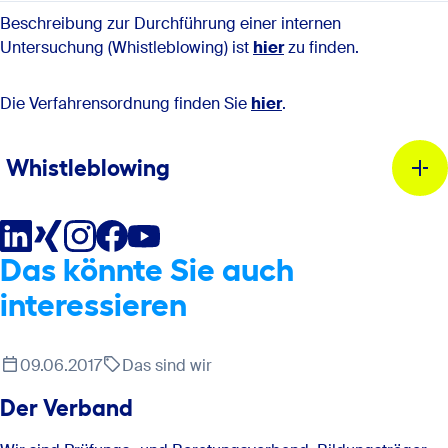
Beschreibung zur Durchführung einer internen
Untersuchung (Whistleblowing) ist
hier
zu finden.
Die Verfahrensordnung finden Sie
hier
.
Whistleblowing
Important note:
Das könnte Sie auch
interessieren
Whistleblower system 360: Secure protection for
whistleblowers
09.06.2017
Das sind wir
Der Verband