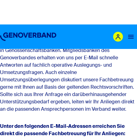
Fachbetreuung für Mitgliedsbanken
Ihr direkter Draht zum Verband: Unsere Fachbetreuung ist
die erste Anlaufstelle für Fachexperten und Fachexpertinnen
in Genossenschaftsbanken. Mitgliedsbanken des
Genoverbandes erhalten von uns per E-Mail schnelle
Das sind wir
Antworten auf fachlich operative Auslegungs- und
Umsetzungsfragen. Auch einzelne
Leistungen
Umsetzungsüberlegungen diskutiert unsere Fachbetreuung
Mitglieder
gerne mit Ihnen auf Basis der geltenden Rechtsvorschriften.
Sollte sich aus Ihrer Anfrage ein darüberhinausgehender
Genossenschaft gründen
Unterstützungsbedarf ergeben, leiten wir Ihr Anliegen direkt
Karriere
an die passenden Ansprechpersonen im Verband weiter.
Newsroom
Unter den folgenden E-Mail-Adressen erreichen Sie
direkt die passende Fachbetreuung für Ihr Anliegen: