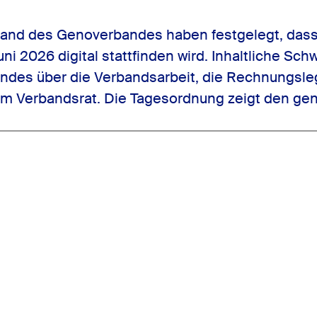
ündung
Politik
Videogalerie
and des Genoverbandes haben festgelegt, dass 
i 2026 digital stattfinden wird. Inhaltliche Sch
 Gründerfragen
Praxis
Social Media
andes über die Verbandsarbeit, die Rechnungsle
Videogalerie
m Verbandsrat. Die Tagesordnung zeigt den gen
Newsletter
enschaften
Social Media
Termine
Newsletter
Termine