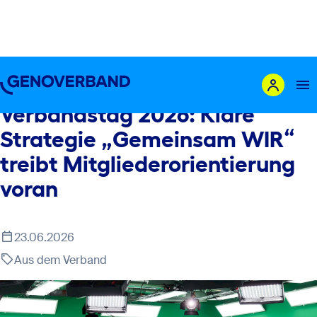
Aus dem Verband
Verbandstag 2026: Klare
Strategie „Gemeinsam WIR“
Das sind wir
treibt Mitgliederorientierung
Leistungen
voran
Mitglieder
Genossenschaft gründen
23.06.2026
Karriere
Aus dem Verband
Newsroom