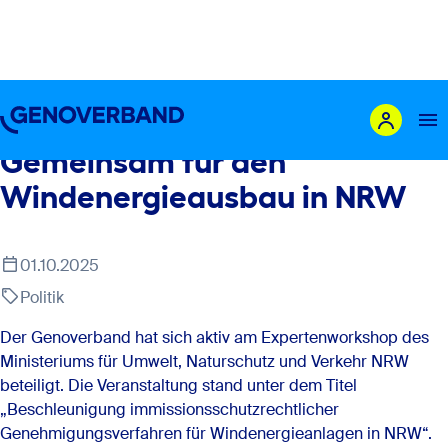
Politik
Gemeinsam für den
Windenergieausbau in NRW
Das sind wir
Leistungen
01.10.2025
Mitglieder
Politik
Genossenschaft gründen
Der Genoverband hat sich aktiv am Expertenworkshop des
Karriere
Ministeriums für Umwelt, Naturschutz und Verkehr NRW
Newsroom
beteiligt. Die Veranstaltung stand unter dem Titel
„Beschleunigung immissionsschutzrechtlicher
Genehmigungsverfahren für Windenergieanlagen in NRW“.