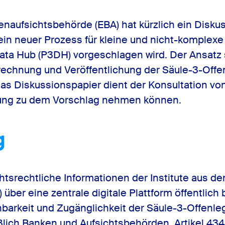
ündung
Politik
Videogalerie
naufsichtsbehörde (EBA) hat kürzlich ein Disku
 ein neuer Prozess für kleine und nicht-komplexe 
 Gründerfragen
Praxis
Social Media
ata Hub (P3DH) vorgeschlagen wird. Der Ansatz s
Videogalerie
echnung und Veröffentlichung der Säule-3-Offe
Newsletter
enschaften
Das Diskussionspapier dient der Konsultation vo
Social Media
Termine
llung zu dem Vorschlag nehmen können.
Newsletter
g
Termine
chtsrechtliche Informationen der Institute aus 
ber eine zentrale digitale Plattform öffentlich b
hbarkeit und Zugänglichkeit der Säule-3-Offenleg
lich Banken und Aufsichtsbehörden. Artikel 434 