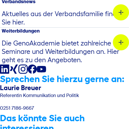
Verbandsnews
Aktuelles aus der Verbandsfamilie finden
Sie hier.
Weiterbildungen
Welche steuerlichen Änderungen oder Besonderheiten
gelten bei Agri-Photovoltaikanlagen?
Die GenoAkademie bietet zahlreiche
Seminare und Weiterbildungen an. Hier
EU-Bürger
geht es zu den Angeboten.
Für Bürger des Europäischen Wirtschaftsraums (EWR)
Sprechen Sie hierzu gerne an:
sowie
Laurie Breuer
Referentin Kommunikation und Politik
Was machen Sie bei dem Genoverband?
0251 7186-9667
Gemeinsam für mehr Klimaresilienz und Biodiversität
Das könnte Sie auch
interessieren