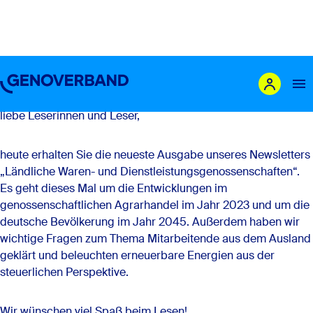
Newsletter Ländliche Genossenschaften
Ausgabe 03/24
Liebe Mitglieder,
liebe Leserinnen und Leser,
Das sind wir
heute erhalten Sie die neueste Ausgabe unseres Newsletters
Leistungen
„Ländliche Waren- und Dienstleistungsgenossenschaften“.
Es geht dieses Mal um die Entwicklungen im
Mitglieder
genossenschaftlichen Agrarhandel im Jahr 2023 und um die
Genossenschaft gründen
deutsche Bevölkerung im Jahr 2045. Außerdem haben wir
wichtige Fragen zum Thema Mitarbeitende aus dem Ausland
Karriere
geklärt und beleuchten erneuerbare Energien aus der
Newsroom
steuerlichen Perspektive.
Wir wünschen viel Spaß beim Lesen!