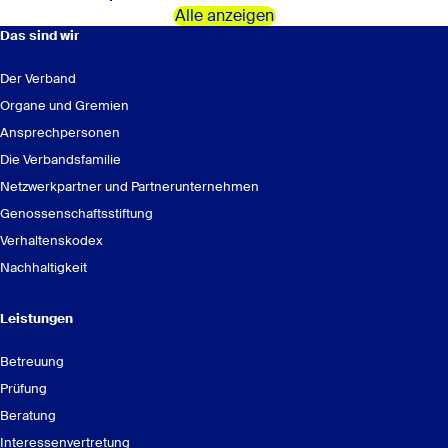
die Genossenschaft.
Alle anzeigen
Das sind wir
Neuer DNK-Bericht veröffentlicht
Der Verband
Was machen Sie in Ihrer Freizeit?
Organe und Gremien
Ansprechpersonen
Die Verbandsfamilie
Netzwerkpartner und Partnerunternehmen
Genossenschaftsstiftung
Erbschaft- / Schenkungssteuer:
Verhaltenskodex
Hier geht es zum Bericht.
Nachhaltigkeit
Stefanie Herfort
Beraterin/Mediatorin
Oliver Gaede
Agrarpaket der Bundesregierung
Leistungen
Schülergenossenschaften
Berater
genossenschaftlichen Schnellcheck
Betreuung
0211 16091-4679
0175 7573886
Prüfung
Beratung
Einblicke und Ausblicke: Der Genoverband e.V. und die
Interessenvertretung