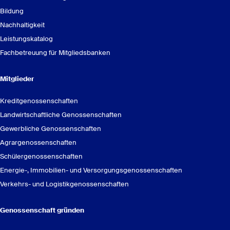
AWADO-Gruppe präsentieren ihre Vision im neuen
Bildung
Imagefilm
Nachhaltigkeit
Leistungskatalog
Fachbetreuung für Mitgliedsbanken
Oliver Gaede
Berater
Mitglieder
0175 7573886
Kreditgenossenschaften
hier.
Landwirtschaftliche Genossenschaften
Gewerbliche Genossenschaften
Genoverband e.V. leuchtet den Weg: Gemeinsam gegen
Agrargenossenschaften
Lichtverschmutzung.
Schülergenossenschaften
Energie-, Immobilien- und Versorgungsgenossenschaften
Verkehrs- und Logistikgenossenschaften
Genossenschaft gründen
hier.