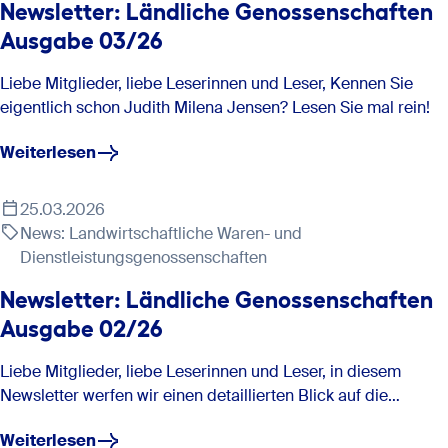
Newsletter: Ländliche Genossenschaften
Welche steuerlichen Änderungen oder Besonderheiten
hier.
Ausgabe 03/26
gelten bei Freiflächen-Photovoltaikanlagen?
Hier geht’s zur Anmeldung und den Veranstaltungsdetails
Liebe Mitglieder, liebe Leserinnen und Leser, Kennen Sie
Wie sieht Ihr Arbeitsalltag aus?
des Managementprogramms.
eigentlich schon Judith Milena Jensen? Lesen Sie mal rein!
Weiterlesen
Hier geht’s zur Anmeldung und den Veranstaltungsdetails
des Leadership-Programms.
25.03.2026
News: Landwirtschaftliche Waren- und
Dienstleistungsgenossenschaften
Newsletter: Ländliche Genossenschaften
Ausgabe 02/26
Liebe Mitglieder, liebe Leserinnen und Leser, in diesem
Newsletter werfen wir einen detaillierten Blick auf die…
Grundsteuer:
Weiterlesen