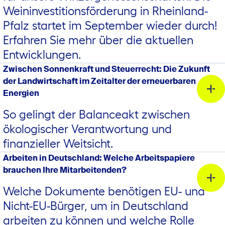
Weininvestitionsförderung in Rheinland-
hier.
Thomas Lindt
Pfalz startet im September wieder durch!
Betreuung und Beratung landwirtschaftliche Waren- und
Erfahren Sie mehr über die aktuellen
hier.
Dienstleistungsgenossenschaften
Entwicklungen.
Zwischen Sonnenkraft und Steuerrecht: Die Zukunft
0511 9574-5280
der Landwirtschaft im Zeitalter der erneuerbaren
Energien
Dr. Simone Roscher
Abteilungsleiterin
So gelingt der Balanceakt zwischen
Agrar
ökologischer Verantwortung und
finanzieller Weitsicht.
030 26472-7051
Arbeiten in Deutschland: Welche Arbeitspapiere
brauchen Ihre Mitarbeitenden?
Welche Dokumente benötigen EU- und
Betriebsvergleich im genossenschaftlichen Agrarhandel
Nicht-EU-Bürger, um in Deutschland
2023
arbeiten zu können und welche Rolle