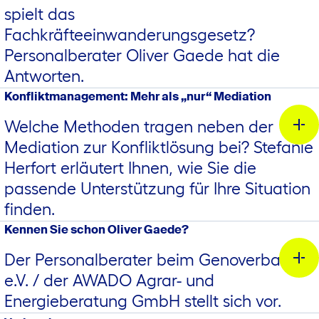
815,8 kB
spielt das
Thomas Lindt
Fachkräfteeinwanderungsgesetz?
Betreuung und Beratung landwirtschaftliche Waren- und
hier.
Personalberater Oliver Gaede hat die
Dienstleistungsgenossenschaften
Daniel Illerhaus
Antworten.
Abteilungsleiter
0511 9574-5280
Konfliktmanagement: Mehr als „nur“ Mediation
Kommunikation, Marketing, Politik
Welche Methoden tragen neben der
0172 5252 -835
Mediation zur Konfliktlösung bei? Stefanie
Herfort erläutert Ihnen, wie Sie die
passende Unterstützung für Ihre Situation
finden.
Kennen Sie schon Oliver Gaede?
Der Personalberater beim Genoverband
e.V. / der AWADO Agrar- und
Energieberatung GmbH stellt sich vor.