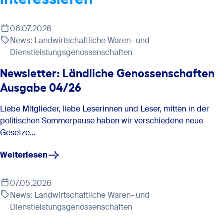
Nicht-EU-Bürger
06.07.2026
News: Landwirtschaftliche Waren- und
Hier geht’s zur Anmeldung und den
Dienstleistungsgenossenschaften
Die Bürger aus den Drittstaaten
Welche Schwerpunkte betreuen Sie?
Veranstaltungsdetails.
Newsletter: Ländliche Genossenschaften
Aufenthaltstitel
Ausgabe 04/26
Hier geht’s
zur Anmeldung und den Veranstaltungsdetails.
Liebe Mitglieder, liebe Leserinnen und Leser, mitten in der
politischen Sommerpause haben wir verschiedene neue
Gesetze…
Ab Herbst: Neue Weiterbildungsangebote für
Führungskräfte und High Potentials
Weiterlesen
Visum vor der
Einreise nach Deutschland
07.05.2026
News: Landwirtschaftliche Waren- und
Dienstleistungsgenossenschaften