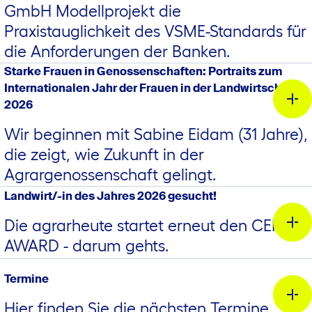
030 26472-7051
GmbH Modellprojekt die
Praxistauglichkeit des VSME-Standards für
die Anforderungen der Banken.
Die Saisonkraft muss den zweisprachigen Fragebogen
Starke Frauen in Genossenschaften: Portraits zum
zur Feststellung der
Internationalen Jahr der Frauen in der Landwirtschaft
Versicherungspflicht/Versicherungsfreiheit ausfüllen.
2026
Der Fragebogen ist den Entgeltunterlagen beizufügen.
Wir beginnen mit Sabine Eidam (31 Jahre),
Agrargenossenschaft Baalberge eG in
die zeigt, wie Zukunft in der
Sachsen-Anhalt
Volksbank Börde-
Bei Hinweisen auf eine Beschäftigung im
Agrargenossenschaft gelingt.
Bernburg eG
DZ BANK AG
Wohnmitgliedstaat sollte der Arbeitgeber unbedingt
Landwirt/-in des Jahres 2026 gesucht!
Kontakt mit den dortigen Sozialversicherungsträgern
aufnehmen.
Die agrarheute startet erneut den CERES
AWARD - darum gehts.
Termine
Hier finden Sie die nächsten Termine.