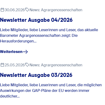
Microsoft 365: GenoAkademie
30.06.2026
News: Agrargenossenschaften
Microsoft 365-
Newsletter Ausgabe 04/2026
Produktpalette
Liebe Mitglieder, liebe Leserinnen und Leser, das aktuelle
www.ceresaward.de/jetzt-bewerben
Barometer Agrargenossenschaften zeigt: Die
17.06.2026 – Raiffeisentag
Herausforderungen…
Weiterlesen
10.11. - 13.11.2026 - EuroTier
„Zukunft geht nur genossenschaftlich“ – Politik trifft
25.05.2026
News: Agrargenossenschaften
Praxis in Thüringen setzt klare Leitplanken für den
ländlichen Raum
Newsletter Ausgabe 03/2026
Liebe Mitglieder, liebe Leserinnen und Leser, die möglichen
Web-Training & Präsenzvorbereitung: Pflanzenschutz-
Bildbeschreibung (v.l.n.r.): Diana Schade (DZ Bank) │ Mark Hildebrand
Auswirkungen der GAP-Pläne der EU werden immer
(Volksbank Börde Bernburg eG) │ Isabel Sophie Knittelfelder (AWADO) │
Sachkundenachweis für Abgeber und Anwender nach § 9
Ulli Mutke (Agrargenossenschaft Baalberge eG) │ Madlen Körner
deutlicher…
PflSchG : GenoAkademie
(AWADO).