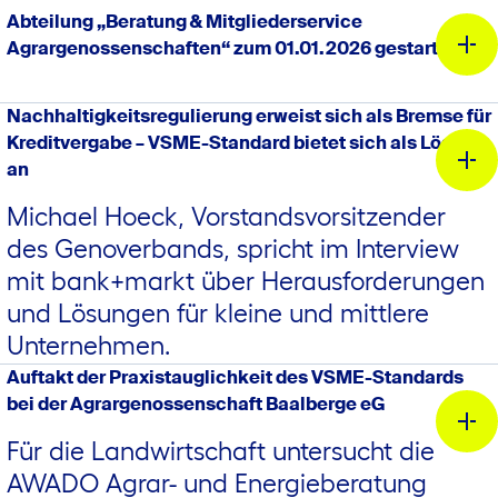
Abteilung „Beratung & Mitgliederservice
Urlaubs in Deutschland arbeiten, unterliegen weiterhin
Agrargenossenschaften“ zum 01.01.2026 gestartet
den Sozialversicherungsvorschriften ihres
hier
Wohnmitgliedstaates.
Nachhaltigkeitsregulierung erweist sich als Bremse für
Kreditvergabe – VSME-Standard bietet sich als Lösung
an
Die Anwendung des ausländischen
Michael Hoeck, Vorstandsvorsitzender
Sozialversicherungsrechts wird durch die A1-
des Genoverbands, spricht im Interview
Bescheinigung nachgewiesen.
mit bank+markt über Herausforderungen
und Lösungen für kleine und mittlere
Diese muss vor Arbeitsbeginn dem deutschen
Unternehmen.
Dr. Andreas Eisen (1. von rechts) im Gespräch mit Colette Boos-John
Arbeitgeber vorliegen.
(links), Ministerin für Wirtschaft, Landwirtschaft und Ländlichen Raum des
Hier
Auftakt der Praxistauglichkeit des VSME-Standards
Landes Thüringen. (Fotocredit Genoverband e.V.)
Dr. Simone Roscher
bei der Agrargenossenschaft Baalberge eG
Der Arbeitgeber meldet die Saisonkraft im
Abteilungsleiterin
Sozialversicherungssystem des Wohnmitgliedstaates an
Für die Landwirtschaft untersucht die
Agrar
und führt die Beiträge dorthin ab.
AWADO Agrar- und Energieberatung