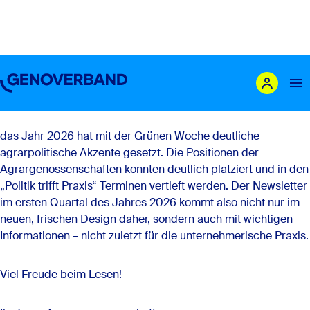
Newsletter Ausgabe 01/2026
Liebe Mitglieder,
liebe Leserinnen und Leser,
Das sind wir
das Jahr 2026 hat mit der Grünen Woche deutliche
agrarpolitische Akzente gesetzt. Die Positionen der
Leistungen
Agrargenossenschaften konnten deutlich platziert und in den
„Politik trifft Praxis“ Terminen vertieft werden. Der Newsletter
Mitglieder
im ersten Quartal des Jahres 2026 kommt also nicht nur im
neuen, frischen Design daher, sondern auch mit wichtigen
Genossenschaft gründen
Informationen – nicht zuletzt für die unternehmerische Praxis.
Karriere
Newsroom
Viel Freude beim Lesen!