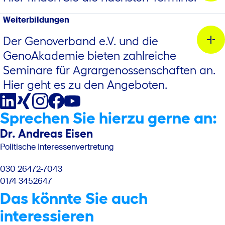
12.03. - 13.03.2026 - Berliner Milchforum
Weiterbildungen
Steffi Höhle
Der Genoverband e.V. und die
Steuerberaterin
GenoAkademie bieten zahlreiche
Sitzung des Fachrates der Fachvereinigung
Seminare für Agrargenossenschaften an.
Agrargenossenschaften
+49 351 7966202927
18.03.2026
Hier geht es zu den Angeboten.
steffi.hoehle@genoverband.de
Barbara Siwirska
GENOSSENSCHAFT 4.0
Team-Koordinatorin
Sprechen Sie hierzu gerne an:
berliner_erklaerung_zur_gap_2026.pdf
09.04. - 12.04.2026 - Landwirtschaftsausstellung "agra"
Personal
685,3 kB
Dr. Andreas Eisen
Link
0385 3433-2179
Politische Interessenvertretung
barbara.siwirska@genoverband.de
Treffen Sie den Genoverband e.V. auf der AGRA 2026!
030 26472-7043
0174 3452647
Das könnte Sie auch
interessieren