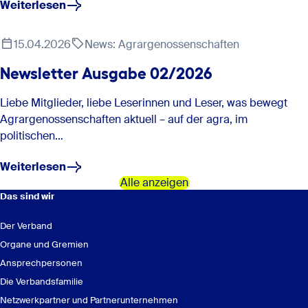
Weiterlesen
„Web-Training & Präsenzvorbereitung:
Madlen Körner
Pflanzenschutz-Sachkundenachweis für Abgeber und
15.04.2026
News: Agrargenossenschaften
Anwender nach § 9 PflSchG“
0351 7966202934
Newsletter Ausgabe 02/2026
Liebe Mitglieder, liebe Leserinnen und Leser, was bewegt
Agrargenossenschaften aktuell – auf der agra, im
politischen…
Weiterlesen
„Zukunft geht nur genossenschaftlich“ – Politik trifft Praxis in
Alle anzeigen
Thüringen setzt klare Leitplanken für den ländlichen Raum |
Das sind wir
Genoverband e.V.
Der Verband
Online-Seminar: Sachkunde Töten von Wirbeltieren nach § 4
Organe und Gremien
Abs. 1 Tierschutzgesetz : GenoAkademie
Ansprechpersonen
Die Verbandsfamilie
„Sachkunde Töten von Wirbeltieren
Netzwerkpartner und Partnerunternehmen
nach § 4 Abs. 1 Tierschutzgesetz“