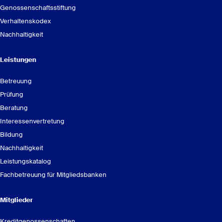
Genossenschaftsstiftung
Verhaltenskodex
Nachhaltigkeit
Leistungen
Betreuung
Prüfung
Beratung
Interessenvertretung
Online-Seminar: Genossenschaftsrecht -
Bildung
Mitgliederverwaltung in Genossenschaften : GenoAkademie
Nachhaltigkeit
Leistungskatalog
„Genossenschaftsrecht –
Fachbetreuung für Mitgliedsbanken
Mitgliederverwaltung in Genossenschaften“
Mitglieder
Kreditgenossenschaften