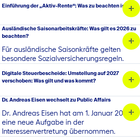
Einführung der „Aktiv-Rente“: Was zu beachten ist.
Ausländische Saisonarbeitskräfte: Was gilt es 2026 zu
beachten?
Für ausländische Saisonkräfte gelten
besondere Sozialversicherungsregeln.
Digitale Steuerbescheide: Umstellung auf 2027
Neue BMFRegeln zur steuerlichen Tierbewertung: Das
verschoben: Was gilt und was kommt?
müssen Betriebe jetzt wissen | Genoverband e.V.
Dr. Andreas Eisen wechselt zu Public Affairs
Dr. Andreas Eisen hat am 1. Januar 2026
Neue BMFRegeln zur steuerlichen Tierbewertung: Das
müssen Betriebe jetzt wissen | Genoverband e.V.
eine neue Aufgabe in der
Interessenvertretung übernommen.
Saisonarbeitskräfte, die während ihres bezahlten