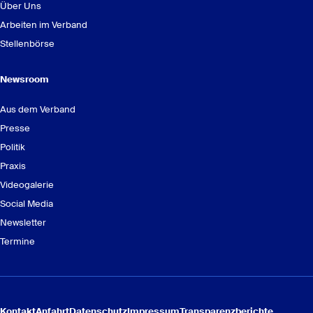
Über Uns
Arbeiten im Verband
Stellenbörse
Newsroom
Arbeitsrecht - Kompaktkurs : GenoAkademie
Aus dem Verband
Presse
Politik
Praxis
Videogalerie
Social Media
Newsletter
Termine
Grundlagen Jahresabschluss - Extra-Fortbildung für „neue
Buchhaltungskräfte“ : GenoAkademie
Kontakt
Anfahrt
Datenschutz
Impressum
Transparenzberichte