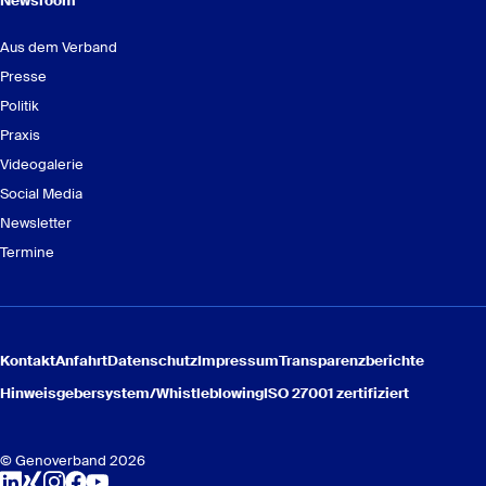
Newsroom
„Neu im Vorstand oder Aufsichtsrat in
15.01.2026 – Spornitz
Genossenschaften“
Aus dem Verband
20.01.2026 – Seddiner See
Presse
21.01.2026 - Luckau
Politik
Praxis
Videogalerie
anmelden.
Social Media
Newsletter
Termine
Kontakt
Anfahrt
Datenschutz
Impressum
Transparenzberichte
Modul 1 Aufgaben, Rechte, Pflichten
Geno IT-Summit 2026 – Jetzt vormerken
Hinweisgebersystem/
Whistleblowing
ISO 27001 zertifiziert
und Haftung
Hier geht’s zur Anmeldung und den
Veranstaltungsdetails.
© Genoverband 2026