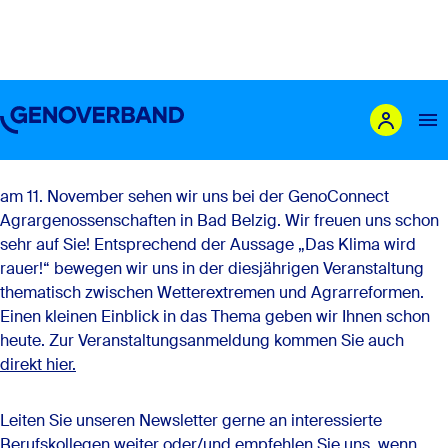
Newsletter Ausgabe 06/2025
Liebe Mitglieder,
liebe Leserinnen und Leser,
Das sind wir
am 11. November sehen wir uns bei der GenoConnect
Agrargenossenschaften in Bad Belzig. Wir freuen uns schon
Leistungen
sehr auf Sie! Entsprechend der Aussage „Das Klima wird
rauer!“ bewegen wir uns in der diesjährigen Veranstaltung
Mitglieder
thematisch zwischen Wetterextremen und Agrarreformen.
Einen kleinen Einblick in das Thema geben wir Ihnen schon
Genossenschaft gründen
heute. Zur Veranstaltungsanmeldung kommen Sie auch
Karriere
direkt hier.
Newsroom
Leiten Sie unseren Newsletter gerne an interessierte
Berufskollegen weiter oder/und empfehlen Sie uns, wenn