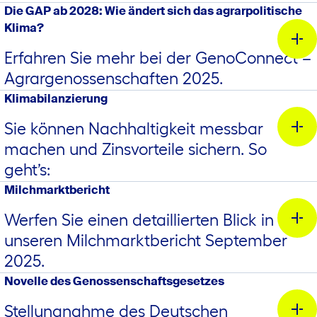
Die diesjährige Eröffnungsveranstaltung der
Die GAP ab 2028: Wie ändert sich das agrarpolitische
Winterschulungen trägt den Titel „Das Klima wird rauer!“ –
Klima?
gemeint sind sowohl das echte Klima als auch im
Erfahren Sie mehr bei der GenoConnect –
übertragenen Sinne, das politische Klima in Sachen GAP.
Agrargenossenschaften 2025.
Klimabilanzierung
Falk Böttcher, Agrarmeteorologe des
Deutschen
Wetterdienstes aus der Beratungsstelle Leipzig führt in dem
Sie können Nachhaltigkeit messbar
Vortrag „
Landwirtschaft im Klimawandel – Wie begegnen wir
machen und Zinsvorteile sichern. So
den Herausforderungen?“ in das komplexe Thema
geht’s:
Klimawandel ein. Was Sie in seinem Fachvortrag in
Paulinenhof erwartet, lesen Sie im Folgenden:
Milchmarktbericht
Werfen Sie einen detaillierten Blick in
unseren Milchmarktbericht September
2025.
Novelle des Genossenschaftsgesetzes
Stellungnahme des Deutschen
Warum sich eine Klimabilanzierung jetzt lohnt