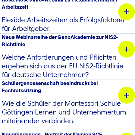
Rechtsanwalt, Fachanwalt für Bank- und Kapitalmarktrecht
Arbeitszeit
Referentenentwurfs eines Gesetzes zur Stärkung der
0211 16091-4816
genossenschaftlichen Rechtsform
Flexible Arbeitszeiten als Erfolgsfaktoren
für Arbeitgeber.
Webinar: „Arbeitszeit neu denken: Flexibilität als
Neue Webinarreihe der GenoAkademie zur NIS2-
Schlüssel zum Erfolg“ für Genossenschaften
Richtlinie
Welche Anforderungen und Pflichten
ergeben sich aus der EU NIS2-Richtlinie
für deutsche Unternehmen?
Schülergenossenschaft beeindruckt bei
Fachratssitzung
Wie die Schüler der Montessori-Schule
Göttingen Lernen und Unternehmertum
miteinander verbinden.
Termin:
rechtssicheren Verankerung der virtuellen General- und
Schülergenossenschaft Beeautiful
Vertreterversammlungen
Eckpunktepapier eines
Neugründungen – Portrait der IDunion SCE
Rechtliche Verkürzung der Aufbewahrungsfrist für