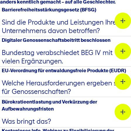
anders kenntlich gemacht – auf alle Geschlechter.
Barrierefreiheitsstärkungsgesetz (BFSG)
Sind die Produkte und Leistungen Ihres
Unternehmens davon betroffen?
Digitaler Genossenschaftsbeitritt beschlossen
Bundestag verabschiedet BEG IV mit
vielen Ergänzungen.
EU-Verordnung für entwaldungsfreie Produkte (EUDR)
Welche Herausforderungen ergeben sich
für Genossenschaften?
BFSG Check
Bürokratieentlastung und Verkürzung der
Aufbewahrungsfristen
AWADO Rechtsanwaltsgesellschaft mbH
Was bringt das?
Daniel Krüger
Kostenloses Info-Webinar zu Flexibilisierung der