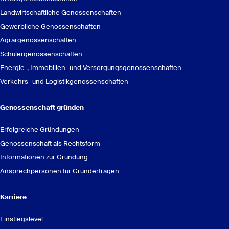
GenoAkademie
Landwirtschaftliche Genossenschaften
Gewerbliche Genossenschaften
Agrargenossenschaften
Schülergenossenschaften
Energie-, Immobilien- und Versorgungsgenossenschaften
Andrea Dekinger
Verkehrs- und Logistikgenossenschaften
Bereich Steuern
Abteilung Grundsatzfragen Steuern
Genossenschaft gründen
0211 16091-4771
Erfolgreiche Gründungen
Genossenschaft als Rechtsform
Informationen zur Gründung
Ansprechpersonen für Gründerfragen
Die Zukunftsvision von IDunion SCE
Karriere
Einstiegslevel