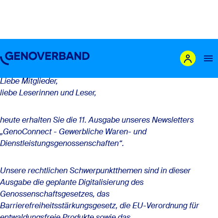
11. Newsletter Fachvereinigung
Gewerbliche Genossenschaften Ausgabe
06/24
Liebe Mitglieder,
liebe Leserinnen und Leser,
Das sind wir
Leistungen
heute erhalten Sie die 11. Ausgabe unseres Newsletters
„GenoConnect - Gewerbliche Waren- und
Mitglieder
Dienstleistungsgenossenschaften“.
Genossenschaft gründen
Karriere
Unsere rechtlichen Schwerpunktthemen sind in dieser
Newsroom
Ausgabe die geplante Digitalisierung des
Genossenschaftsgesetzes, das
Barrierefreiheitsstärkungsgesetz, die EU-Verordnung für
entwaldungsfreie Produkte sowie das