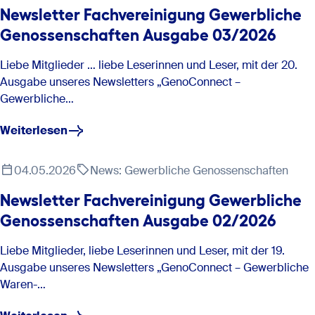
Jahresabschlüsse, Lageberichte, Inventare und
Newsletter Fachvereinigung Gewerbliche
Die Genossenschaft IDunion SCE
Kaffee: eines der weltweit am häufigsten konsumierten
Eröffnungsbilanzen.
Termin: 30.01. - 31.01.25 (Billerbeck)
Genossenschaften Ausgabe 03/2026
Getränke.
Link zum Seminar:
Fahrpersonalrecht und
Kautschuk: wird für die Herstellung von Reifen und
Dokumentationspflichten im Güterkraftverkehr :
Liebe Mitglieder … liebe Leserinnen und Leser, mit der 20.
anderen Gummiprodukten eingesetzt.
GenoAkademie
Ausgabe unseres Newsletters „GenoConnect –
Gewerbliche…
Weiterlesen
Übersicht
Fahrzeugkosten und Tourenplanung optimieren –
Einsparpotenziale im Güterkraftverkehr heben
04.05.2026
News: Gewerbliche Genossenschaften
Termin: 27.02. - 28.02.25 (Billerbeck)
Newsletter Fachvereinigung Gewerbliche
Link zum Seminar:
Fahrzeugkosten und Tourenplanung
Genossenschaften Ausgabe 02/2026
optimieren - Einsparpotenziale im Güterkraftverkehr heben :
GenoAkademie
Liebe Mitglieder, liebe Leserinnen und Leser, mit der 19.
Ausgabe unseres Newsletters „GenoConnect – Gewerbliche
Zertifizierter VR-Social-Media-Manager & Zertifizierter
Waren-…
Geno-Social-Media-Manager
Webinar: NIS-2-Richtlinie: Pflichten für Geschäftsleiter